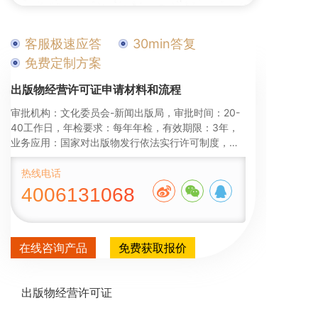
客服极速应答
30min答复
免费定制方案
出版物经营许可证申请材料和流程
审批机构：文化委员会-新闻出版局，审批时间：20-
40工作日，年检要求：每年年检，有效期限：3年，
业务应用：国家对出版物发行依法实行许可制度，未
经许可，任何单位和个人不得从事出版物发行活动。 
本规定另有规定的除外。出版物，是指图书、报纸、
热线电话
期刊、音像制品、电子出版物等。
4006131068
在线咨询产品
免费获取报价
出版物经营许可证