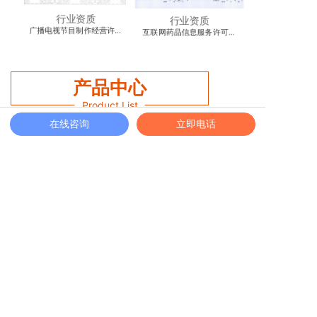
行业资质
行业资质
广播电视节目制作经营许可
互联网药品信息服务许可证
出版物经营许可
材料
证申请材料和流程
申请材料和流程
产品中心
Product List
在线咨询
立即电话
资质代办
医疗许可
建筑资质
行业资质
食品许可
危险品许可
工商服务
公司注册
公司变更
公司注销