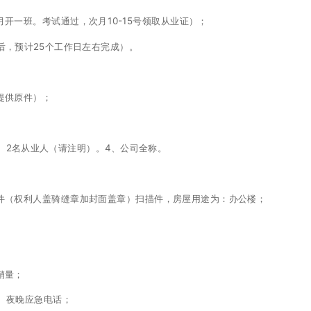
开一班。考试通过，次月10-15号领取从业证）；
，预计25个工作日左右完成）。
提供原件）；
、2名从业人（请注明）。4、公司全称。
件（权利人盖骑缝章加封面盖章）扫描件，房屋用途为：办公楼；
销量；
、夜晚应急电话；