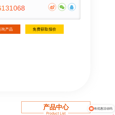
、代为办理《危险化学品经营许可证》，（材料提交后，预
6131068
作日左右完成）。
咨询产品
免费获取报价
产品中心
有优惠活动吗
Product List