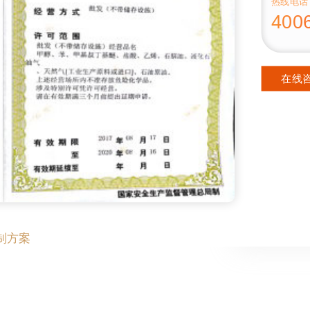
热线电话
    2
400
计25个工
在线
制方案