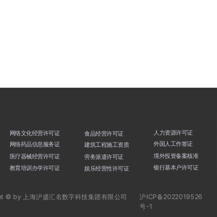
人力资源许可证
网络文化经营许可证
食品经营许可证
外国人工作签证
网络药品信息服务证
建筑工程施工资质
境外投资备案核准
医疗器械经营许可证
劳务派遣许可证
银行基本户许可证
教育培训办学许可证
娱乐经营性许可证
ht © by
上海沪盛汇名数字科技集团有限公司
沪ICP备2022019526
号-1