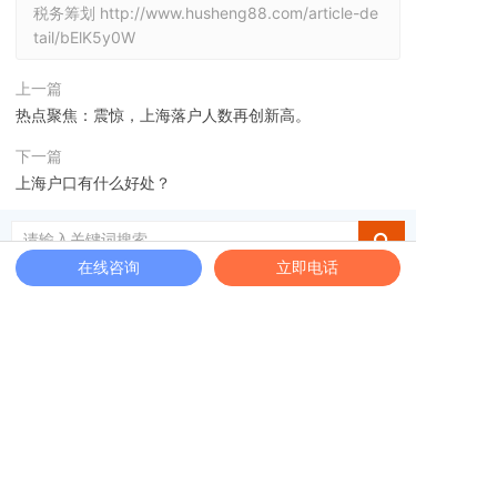
税务筹划
http://www.husheng88.com/article-de
tail/bElK5y0W
上一篇
热点聚焦：震惊，上海落户人数再创新高。
下一篇
上海户口有什么好处？
在线咨询
立即电话
免费电话服务热线
400-6131-068
工商财税最新资讯
养老护理员可落户上海，杨浦 5 人已圆梦
1
海外人才来沪便利再升级！《上海市海外人才居
2
住证管理办法》出台